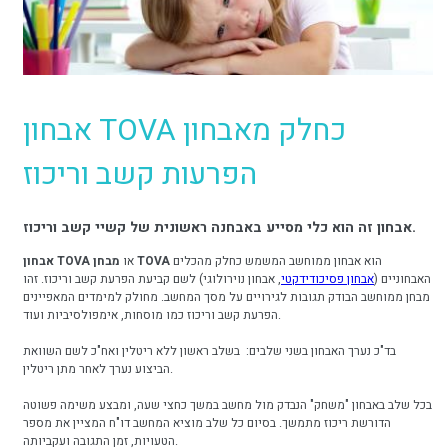
אבחון TOVA כחלק מאבחון
הפרעות קשב וריכוז
אבחון זה הוא כלי מסייע באבחנה ראשונית של קשיי קשב וריכוז.
הוא אבחון ממוחשב המשמש כחלק מהכלים
מבחן TOVA
או
אבחון TOVA
האבחוניים (
אבחון פסיכודידקטי
, אבחון נוירולוגי) לשם קביעת הפרעת קשב וריכוז. זהו
מבחן ממוחשב הבודק תגובות לגירויים על מסך המחשב. מחולק למימדים המאפיינים
הפרעת קשב וריכוז כמו מוסחות, אימפולסיביות ועוד.
בד"כ נערך האבחון בשני שלבים: בשלב ראשון ללא ריטלין ואח"כ לשם השוואת
הביצוע נערך לאחר מתן ריטלין.
בכל שלב באבחון "משחק" הנבדק מול מחשב במשך כחצי שעה, ומבצע משימה פשוטה
הדורשת ריכוז מתמשך. בסיום כל שלב מוציא המחשב דו"ח המציין את מספר
הטעויות, זמן התגובה ועקביותה.