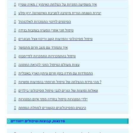
איך משפיעה הזוגיות על הצלחת האימוץ / מאיה שטיין
יצירת השגחה הורית מיטיבה לסביבת האינטרנט/ ירון סלע
הסימנים לזיהוי התמכרות לאלכוהול
טיפול זוגי אחרי הסערה בעקבות בגידה
טיפול פסיכולוגי והפרעות קשב וריכוז אצל מבוגרים
איך נתמודד עם מצב חרום מתמשך
טיפול בהתמכרויות התמכרות לפייסבוק
עצות מעולם הטיפול הזוגי לקראת החתונה
התמודדות עם חרדה בזמן חרום עיתון הארץ באנגלית
מהי מידת ההצלחה של טיפול תרופתי בהפרעות נפשיות ?
שאלות נפוצות של הורים לגבי טיפול פסיכולוגי בילדים
ילדי המנהרות טיפול בחרדה מפני איום המנהרות
היבטים הפסיכולוגים הקשורים למחלת הספחת
סדנאות, קבוצות וטיפולים ייחודיים