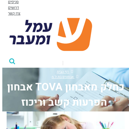
סניפים
דרושים
צרו קשר
דף הבית
אבחונים בת.ל.מ
אבחון TOVA כחלק מאבחון
הפרעות קשב וריכוז