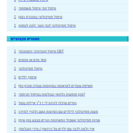
טיפול זוגי טיפול משפחתי
טיפול פסיכולוגי במנהרת הזמן
טיפול פסיכולוגי לבני נוער: למה לצפות
מאמרים מקצועיים
טיפול קוגניטיבי התנהגותי CBT
פחד מדם או מחטים
טיפול פסיכולוגי
אימוץ ילדים
חשיפת עובדים לטראומה במקומות עבודה אהרון גפן
מהן תופעות הלוואי הבולטות בטיפול תרופתי?
החיים שיכלו להיות לי \ ד"ר איילת בנטל
מענה פסיכולוגי לילדים עם הפרעות קשב ולקויי למידה
שרות פסיכולוגי אשכול התארגנות הורים מבצע צוק איתן
איך ולמה לדבר עם ילדים על גירושין / מירי קובלסקי