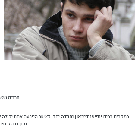
היא תגובה משולבת – פיזיולוגית, מחשבתית ורגשית, שהינה במקור כלי הישרדותי חשוב שפיתח האורגניזם על מנת להתמודד עם סכנות בסביבתו.
חרדה
במקרים רבים יופיעו
דיכאון וחרדה
יחד, כאשר הפרעה אחת יכולה להי
נכון גם מבחינה טיפולית-פרמקולוגית, כאשר הטיפול הניתן לשתיהן הוא כמעט זהה, ולרוב מדובר באותן תרופות אשר עובדות על הערוץ של הסרוטונין במוח.