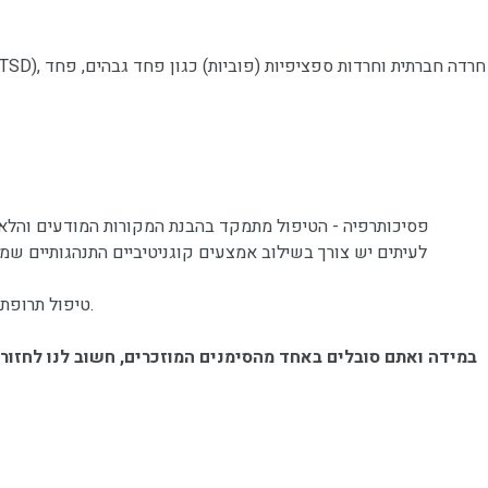
פסיכותרפיה - הטיפול מתמקד בהבנת המקורות המודעים והלא מ
טיפול תרופתי - בחלק מהמקרים יש צורך לשלב בטיפול גם טיפול תרופתי נגד חרדות, ושינויים באורח החיים, ביניהם : עיסוק בפעילות גופנית מתונה.
במידה ואתם סובלים באחד מהסימנים המוזכרים, חשוב לנו לחזור ו