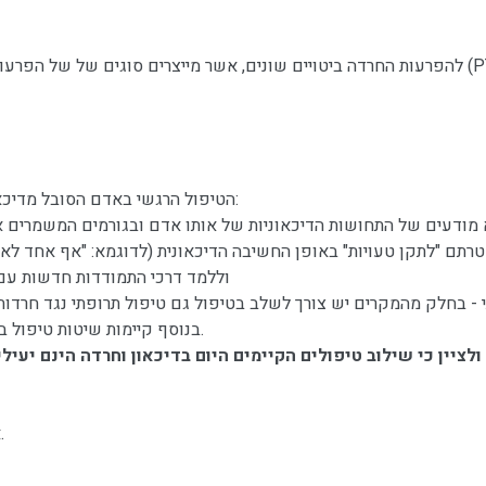
להפרעות החרדה ביטויים שונים, אשר מייצרים סוגים של של הפרעות, ביניהן: התקפי חרדה, הפרעת חרדה
הטיפול הרגשי באדם הסובל מדיכאון ו/או חרדות מצריך במקרים רבים התייחסות רב ממדית מצד המטפל:
ודעים של התחושות הדיכאוניות של אותו אדם ובגורמים המשמרים אות
וללמד דרכי התמודדות חדשות עם א
בנוסף קיימות שיטות טיפול בחרדה נוספות, אשר כל מטפל רואה לנכון לבחור בשיטה הראויה.
לציין כי שילוב טיפולים הקיימים היום בדיכאון וחרדה הינם יעיל
אנו ממליצים לכם לפנות באופן מיידי ומבטיחים לחזור אליכם בהקדם.