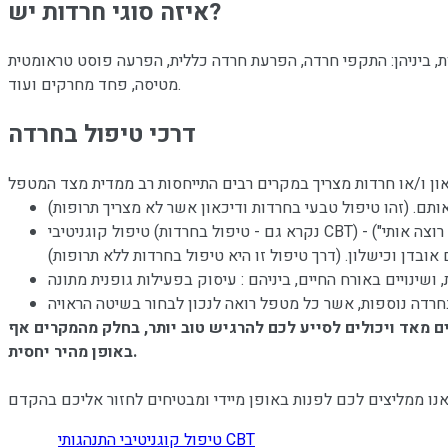
איזה סוגי חרדות יש?
 כללית, הפרעה פוסט טראומטית (PTSD‏), חרדה חברתית וחרדות ספציפיות (פוביות) כגון פחד גבהים, פחד
מטיסה, פחד מחרקים ועוד.
דרכי טיפול בחרדה
ם. (זהו טיפול טבעי בחרדות ודיכאון אשר לא מצריך תרופות)
טיפול קוגניטיבי (נקרא גם - טיפול בחרדות CBT) - לעיתים יש צורך בשילוב אמצעים קוגניטיביים התנהגותיים שמטרתם "לתקן טעויות" באופן החשיבה הדיכאונית (לדוגמא: "אף אחד לא רוצה אותי")
ובדן וכישלון. (דרך טיפול זו היא טיפול בחרדות ללא תרופות)
ים מאד ויכולים לסייע לכם להרגיש טוב יותר, בחלק מהמקרים אף
באופן מהיר יחסית.
טיפול קוגניטיבי התנהגותי CBT