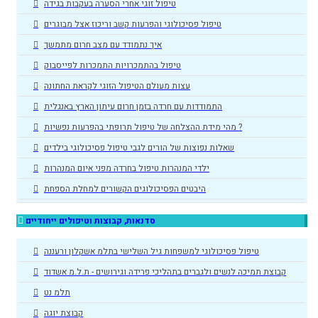
טיפול זוגי אחרי הסערה בעקבות בגידה
טיפול פסיכולוגי והפרעות קשב וריכוז אצל מבוגרים
איך נתמודד עם מצב חרום מתמשך
טיפול בהתמכרויות התמכרות לפייסבוק
עצות מעולם הטיפול הזוגי לקראת החתונה
התמודדות עם חרדה בזמן חרום עיתון הארץ באנגלית
מהי מידת ההצלחה של טיפול תרופתי בהפרעות נפשיות ?
שאלות נפוצות של הורים לגבי טיפול פסיכולוגי בילדים
ילדי המנהרות טיפול בחרדה מפני איום המנהרות
היבטים הפסיכולוגים הקשורים למחלת הספחת
סדנאות, קבוצות וטיפולים ייחודיים
טיפול פסיכולוגי למשפחות גיל השלישי בתלמ אשקלון ורעננה
קבוצת תמיכה לנשים ולגברים בתהליכי פרידה וגירושים - ת.ל.מ אשדוד
תלמ נט
קבוצת יוגה