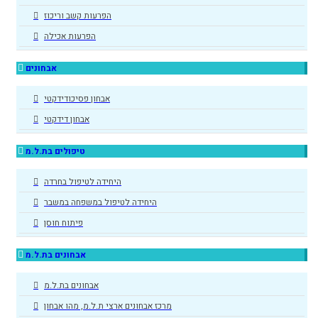
הפרעות קשב וריכוז
הפרעות אכילה
אבחונים
אבחון פסיכודידקטי
אבחון דידקטי
טיפולים בת.ל.מ
היחידה לטיפול בחרדה
היחידה לטיפול במשפחה במשבר
פיתוח חוסן
אבחונים בת.ל.מ
אבחונים בת.ל.מ
מרכז אבחונים ארצי ת.ל.מ, מהו אבחון