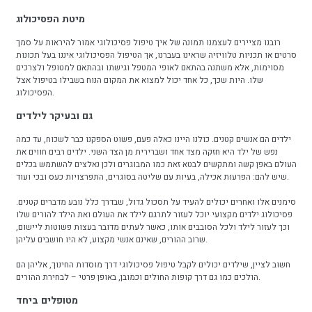
מיטת הפסיכולוג
רובנו מציירים לעצמנו תמונה של איך טיפול פסיכולוגי אמור להיראות על סמך
סרטים או תכניות טלוויזיה שראינו בעברנו, אך הטיפול הפסיכולוגי איננו בעל תכונות
מסוימות, אלא משתנה בהתאם לאופי המטפל וגישתו ובהתאם למטופל ולצרכים
שלו. היות שכך, כל אחד יכול למצוא את המקום הנוח בשבילו בטיפול אצל
הפסיכולוג.
גם ובעיקר לילדים
ילדים הם אנשים קטנים. כולנו היינו כאלה פעם, פשוט הספקנו כבר לשכוח, עד כמה
נפש של ילד היא חזקה מצד אחד ושברירית מן הצד השני. ילדים רבים חווים את
העולם באפן קשה ומתקשים לבטא זאת כמו המבוגרים ולכן נאלצים להשתמש בכלים
שיש להם: הפרעות אכילה, בעיות עם שליטה בסוגרים, התפרצויות כעס ובכי ועוד.
סימנים אלו ואחרים יכולים להעיד על תסכול גדול, שבדרך כלל נובע מדברים קטנים.
פסיכולוג ילדים מקצועי יוכל לעזור לתרגם לילד את העולם ואת הילד להורים שלו
וכך לעזור לילד ולכל הסובבים אותו, כאשר לעתים מדובר בעצות פשוטות ליישום,
שרוב ההורים, שאינם אנשי מקצוע, לא היו חושבים עליהן.
חשוב לציין, שילדים יכולים לקבל טיפול פסיכולוגי דרך מוסדות החינוך, אליהן הם
הולכים כמו גם דרך קופות החולים וכמובן, באופן פרטי – לבחירת ההורים.
מטופלים ביחד