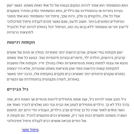
התא המשפחתי הוא אמור להיות המקום הבטוח של כל אחד ואחת מאתנו. כאשר ישנן
בעיות בזוגיות או בהתמודדות עם הילדים, התא המשפחתי נסדק ומותיר משקעים
אצל כל אלו, הלוקחים בו חלק. היות שכך, טיפול זוגי ומשפחתי הוא אחד מסוגי
הטיפולים הנפוצים ביותר. חשוב לדעת, שגם כאשר פונים לקבלת טיפול פסיכולוגי
לייעוץ זוגי או משפחתי ללא בן או בת הזוג, הטיפול יכול בהחלט להיות יעיל ולהוביל
לתוצאות הרצויות.
תקופות רגישות
ישנן תקופות בחיי אנשים, שהינן רגישות יותר מאחרות: מחלה או מוות של אנשים
קרובים, גירושים, הולדת ילד, פיטורים ובעיות פיננסיות ועוד. כמעט כל אחד מאתנו
מוצא את עצמו לפחות באחת מהסיטואציות האלו במהלך חייו. תקופות אלו נחשבות
לתקופות קשות ורגישות מפני שהן מוציאות מאתנו אמוציות, שלא היו יוצאות
בזמנים שקטים ונינוחים יותר ואנשים רבים נזקקים בתקופות אלו, הרבה יותר מאשר
באחרות, לעזרה מקצועית בהתמודדות עם הקשיים.
גיל הביניים
גיל הזהב אמור להיות גיל, שבו אנחנו מתחילים ליהנות מהחיים אך האמת היא, שזה
בדרך כלל לא כך. הילדים מתחילים לעזוב את הבית ובני הזוג נאלצים להכיר האחד את
השני מחדש לאחר שהיו כל כך טרודים סביב הילדים, העבודה וחיי היום יום. פתאום
השגרה משתנה ופעמים רבות נוצר ריק, שאנשים רבים מתקשים להכיל. גם תקופה זו
של החיים מביאה אנשים רבים לקבלת טיפול פסיכולוגי.
טיפול נפשי