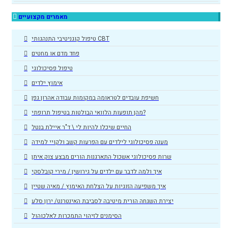
מאמרים מקצועיים
טיפול קוגניטיבי התנהגותי CBT
פחד מדם או מחטים
טיפול פסיכולוגי
אימוץ ילדים
חשיפת עובדים לטראומה במקומות עבודה אהרון גפן
מהן תופעות הלוואי הבולטות בטיפול תרופתי?
החיים שיכלו להיות לי \ ד"ר איילת בנטל
מענה פסיכולוגי לילדים עם הפרעות קשב ולקויי למידה
שרות פסיכולוגי אשכול התארגנות הורים מבצע צוק איתן
איך ולמה לדבר עם ילדים על גירושין / מירי קובלסקי
איך משפיעה הזוגיות על הצלחת האימוץ / מאיה שטיין
יצירת השגחה הורית מיטיבה לסביבת האינטרנט/ ירון סלע
הסימנים לזיהוי התמכרות לאלכוהול