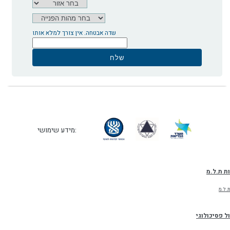
שדה אבטחה. אין צורך למלא אותו
מידע שימושי:
ת ת.ל.מ
.ל.מ
ל פסיכולוגי