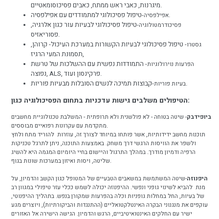
מיגרנות, כאבי ראש ממתח, כאבים פסיכוסומאטיים.
-טיפול פסיכולוגי למתמודדים עם אפילפסיה.
אפילפסיה
-טיפול פסיכולוגי לבעיות עור כגון אלרגיה,
פסיכודרמטולוגיה
פסוריאזיס.
- טיפול פסיכולוגי לבעיות הקשורות במערכת העיכול- קרוהן,
גסטרו
תסמונת המעי הרגיז,
- התמודדות נפשית עם ההשלכות של טרשת
הפרעות נוירולוגיות
נפוצה, ALS, פרקינסון ועוד.
-קבוצות תמיכה לנשים הסובלות מבעיות פוריות.
בעיות פוריות
הטיפולים משלבים גישות עדכניות בתחום הפסיכולוגיה כגון:
ביופידבק
- שיטה בטוחה - לא פולשנית ולא תרופתית - המשלבת טכנולוגיית מחשבים
מתקדמת עם עקרונות רפואיים מבוססים.
תוכנות מחשב ידידותיות, אשר פותחו במיוחד לצורך זה, עוזרות להוריד מתח ולחץ
ולשפר את הוויסות הרגשי דרך משחק. באמצעות התוכנה, ניתן לתרגל טכניקות
הרפיה ודמיון מודרך. במהלך התרגול והיישום בחיי היומיום המגמה היא להשיג
שליטה, ויסות ואיזון במערכות שונות בגוף.
היפנוזה
-שיטה המשתמשת במשאבים הטבעיים של המטופל כגון הקשב והדמיון, על
מנת להביא לשינוי גופני ונפשי. ההיפנוזה יכולה לשמש ככלי עזר טיפולי במגוון רב
של בעיות, החל במחלות גופניות וכלה בהפרעות שמקורן בנפש. בתהליך ההיפנוטי,
עוקפים את מנגנוני הבקרה האינטלקטואליים (ההתנגדות והביקורתיות), ויוצרים מגע
ישיר עם החלקים האינטואיטיביים, הרגש והדמיון. הגישה הישירה אל האזורים