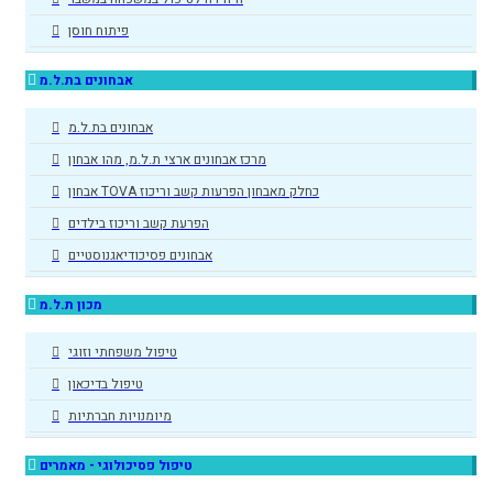
פיתוח חוסן
אבחונים בת.ל.מ
אבחונים בת.ל.מ
מרכז אבחונים ארצי ת.ל.מ, מהו אבחון
אבחון TOVA כחלק מאבחון הפרעות קשב וריכוז
הפרעת קשב וריכוז בילדים
אבחונים פסיכודיאגנוסטיים
מכון ת.ל.מ
טיפול משפחתי וזוגי
טיפול בדיכאון
מיומנויות חברתיות
טיפול פסיכולוגי - מאמרים