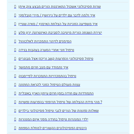
שרות פסיכולוגי אשכול התארגנות הורים מבצע צוק איתן
איך ולמה לדבר עם ילדים על גירושין / מירי קובלסקי
איך משפיעה הזוגיות על הצלחת האימוץ / מאיה שטיין
יצירת השגחה הורית מיטיבה לסביבת האינטרנט/ ירון סלע
הסימנים לזיהוי התמכרות לאלכוהול
טיפול זוגי אחרי הסערה בעקבות בגידה
טיפול פסיכולוגי והפרעות קשב וריכוז אצל מבוגרים
איך נתמודד עם מצב חרום מתמשך
טיפול בהתמכרויות התמכרות לפייסבוק
עצות מעולם הטיפול הזוגי לקראת החתונה
התמודדות עם חרדה בזמן חרום עיתון הארץ באנגלית
מהי מידת ההצלחה של טיפול תרופתי בהפרעות נפשיות ?
שאלות נפוצות של הורים לגבי טיפול פסיכולוגי בילדים
ילדי המנהרות טיפול בחרדה מפני איום המנהרות
היבטים הפסיכולוגים הקשורים למחלת הספחת