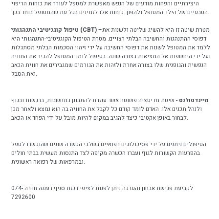
היצירתיים והפחות מודעים של הנפש מאפשרת למטפל לעורר את כוחות הריפוי
הטבעיים של הילד המטופל ולהפוך כוחות אלו לזמינים בכל עת שהמטופל בוחר בכך.
–מטרת שיטה זו היא להשיג שליטה ולשנות את
טיפול קוגניטיבי התנהגותי (CBT)
דפוסי ההתנהגות והחשיבה הבלתי רצויים. מטרת הטיפול הקוגניטיבי-התנהגותי היא
ללמד את המטופל לשנות את דפוסי החשיבה על ידי זיהוי הסכמות הבלתי מסתגלות
ועל ידי היחשפות אל המציאות בצורה שונה. בטיפול לומד המטופל להכיר את החוויה
הנפשית והגופנית שלו בצורה אחרת ולזהות את הגורמים שמגבירים את חווית הכאב
ואת הסבל.
מיינדפולנס
- שיטת מדיטציה פשוטה אשר עוזרת להתבונן במחשבות, ברגשות ובגוף
ולנהל תכנים אלו. האדם לומד קודם כל לקבל את החוויה בה הוא נמצא ולאחר מכן
לבחור באופן אקטיבי כיצד להגיב במקום להיות מובל על ידי הפחד או הכאב.
הטיפולים ניתנים על ידי פסיכולוגים רפואיים בשלבי הכשרה שונים שהוכשרו לטפל
בהפרעות הקשורות לגוף ועברו הכשרה מקיפה לצד התנסות מעשית בבתי חולים
ובמרפאות של רפואה ראשונית.
לקביעת פגישת אבחון והערכה ניתן לפנות לציפי רכזת סניף רעננה חדרה 074-
7292600