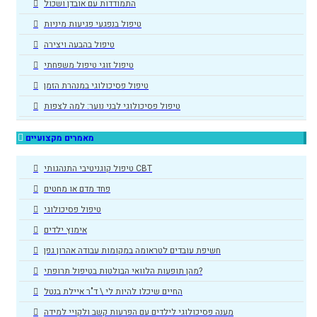
התמודדות עם אובדן ושכול
טיפול בנפגעי פגיעות מיניות
טיפול בהבעה ויצירה
טיפול זוגי טיפול משפחתי
טיפול פסיכולוגי במנהרת הזמן
טיפול פסיכולוגי לבני נוער: למה לצפות
מאמרים מקצועיים
טיפול קוגניטיבי התנהגותי CBT
פחד מדם או מחטים
טיפול פסיכולוגי
אימוץ ילדים
חשיפת עובדים לטראומה במקומות עבודה אהרון גפן
מהן תופעות הלוואי הבולטות בטיפול תרופתי?
החיים שיכלו להיות לי \ ד"ר איילת בנטל
מענה פסיכולוגי לילדים עם הפרעות קשב ולקויי למידה