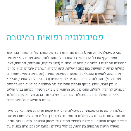
פסיכולוגיה רפואית במיטבה
מהי פסיכולוגיה רפואית?
תחום מומחיות מקצועי, המוכר על ידי משרד הבריאות
אשר מקיף את כל הרצף של בריאות וחולי ונועד לתת מענה פסיכולוגי לאנשים
הסובלים ממחלות גופניות אקוטיות או כרוניות (כגון: בדיקות, אשפוזים, ניתוחים, כאב,
מחלות כרוניות והטיפול בהן כגון: דיאליזה, כימותרפיה, השתלת איברים וכו'). כמו כן
ניתן מענה לאנשים הסובלים מתופעות פסיכוסומטיות (תסמינים גופניים שמקורם
פסיכולוגי) , ועד לתהליכים הקשורים לסוף החיים (כגון: טיפול פליאטיבי, תהליכי
אובדן ואבל, ועוד). בנוסף עוסקת הפסיכולוגיה הרפואית בהיבטים המשפחתיים
הקשורים למחלה ולחולה. הפסיכולוגים הרפואיים עוברים הכשרה מקיפה בבתי חולים
כלליים ומשלבים ידע פסיכולוגי עם ידע פיזיולוגי תוך הבנה של האופן בו מחלות
שונות משפיעות על נפש האדם.
ת.ל.מ
הקימה מרכז מקצועי לפסיכולוגיה רפואית שמטרתו לתת מענה לאוכלוסייה
מגוונת ולסוגים שונים של מחלות ותסמינים. לצורך כך ת.ל.מ מפעילה רשת בפריסה
ארצית מקרית שמונה ועד אילת לטיפול פסיכולוגי, אבחון והכשרה, מזה עשרות שנים.
מטפלי הרשת מתמחים בין היתר, בטיפול בילדים , מתבגרים ומבוגרים במגוון של