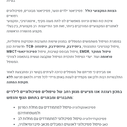
בעיות.
הצוות המקצועי כולל
: פסיכיאטר ילדים ונוער, פסיכיאטר מבוגרים, פסיכולוגים
רפואיים.
איכות כוח האדם וגיוונו מאפשרים לנו לתת מענה מקיף , אינטגרטיבי, ומקצועי
לאתגרים המקצועיים המורכבים ביותר, זאת תוך התייעצות רב מקצועית, בין בעלי
מקצוע מהשורה הראשונה.
במסגרת הטיפול משתמשים המטפלים במגוון שיטות התערבות וטכניקות טיפוליות,
,
- טיפול קוגניטיבי התנהגותי,
ביופידבק
,
נוירופידבק
,
היפנוזה
TCB
חדשניות כגון-
טיפול ממוקד
,
EMDR
,
-טיפול מבוסס קשיבות, טיפול
פסיכודינאמי
MBCT
טראומה
ועוד. יעדי הטיפול ותוכנית הטיפול שנקבעה נעשית בהתאמה לצורכי
המטופל.
אנו מבינים כי פנייתם של מטופלים כרוכה לעיתים בקושי רב ומתבצעת לאחר
התלבטויות רבות ולכן אנו מקפידים לענות באופן מיידי לכל פנייה ולתאם פגישה
ללא
.
תקופת המתנה
במכון רעננה אנו מציעים מגוון רחב של טיפולים פסיכולוגיים לילדים
מתבגרים ומבוגרים בתחום הגוף והנפש:
-טיפול למתמודדים עם מחלת הסרטן
פסיכואונקולוגיה
ולמשפחותיהם
-טיפול פסיכולוגי למתמודדים עם מחלות לב
פסיכוקרדיולוגיה
-טיפול פסיכולוגי לאנשים הסובלים מכאב-פיברומיאלגיה,
כאב