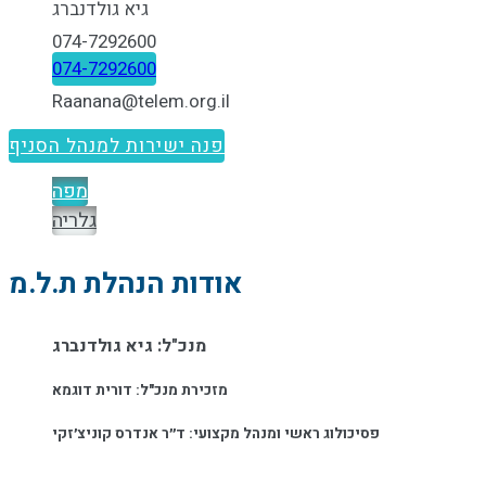
גיא גולדנברג
074-7292600
074-7292600
Raanana@telem.org.il
פנה ישירות למנהל הסניף
מפה
גלריה
אודות הנהלת ת.ל.מ
מנכ"ל: גיא גולדנברג
מזכירת מנכ"ל: דורית דוגמא
פסיכולוג ראשי ומנהל מקצועי:
ד״ר אנדרס קוניצ׳זקי