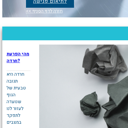
לתיאום פגישה
<< חזרה לדף הסניף
מהי הפרעת
חרדה?
חרדה היא
תגובה
טבעית של
הגוף
שנועדה
לעזור לנו
לתפקד
במצבים